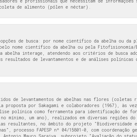
isadores e profissionais que necessitam de informações 
 coleta de alimento (pólen e néctar).
 opções de busca: por nome científico da abelha ou da p
 pelo nome científico da abelha ou pela Fitofisionomia/
 a abelha interage, atendendo aos critérios de busca ad
os resultados de levantamentos e de análises polínicas 
tidos de levantamentos de abelhas nas flores (coletas r
ia proposta por Sakagami e colaboradores (1967), às ve
lise polínica como ferramenta para identificação de fo
 no mínimo, um ano), realizados em diversas regiões do
las resultantes, no âmbito do projeto "Biodiversidade e
has", processo FAPESP nº 04/15801-0, com coordenação ge
. Antonio Mauro Saraiva, subprojeto "Avaliação do statu