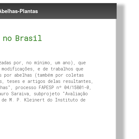
Abelhas-Plantas
 no Brasil
zadas por, no mínimo, um ano), que
 modificações, e de trabalhos que
s por abelhas (também por coletas
s, teses e artigos delas resultantes,
has", processo FAPESP nº 04/15801-0,
auro Saraiva, subprojeto "Avaliação
 de M. P. Kleinert do Instituto de